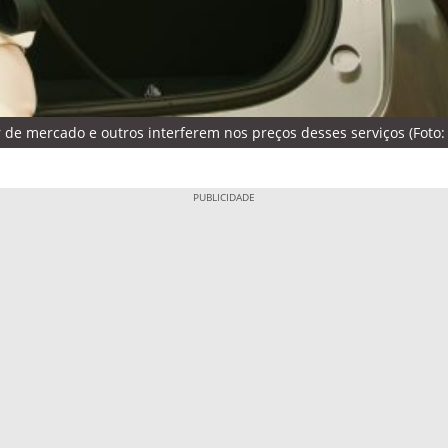
r de mercado e outros interferem nos preços desses serviços (Foto: