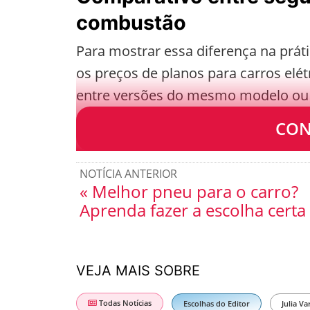
combustão
Para mostrar essa diferença na prá
os preços de planos para carros elét
entre versões do mesmo modelo ou 
serviços foram simulados no site da
CON
NOTÍCIA ANTERIOR
« Melhor pneu para o carro?
Aprenda fazer a escolha certa
VEJA MAIS SOBRE
Todas Notícias
Escolhas do Editor
Julia Va