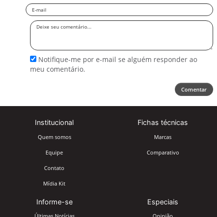
Email
Deixe
seu
comentário
Notifique-me por e-mail se alguém responder ao
meu comentário.
Comentar
Institucional
Fichas técnicas
Quem somos
Marcas
Equipe
Comparativo
Contato
Mídia Kit
Informe-se
Especiais
Últimas Notícias
Opinião