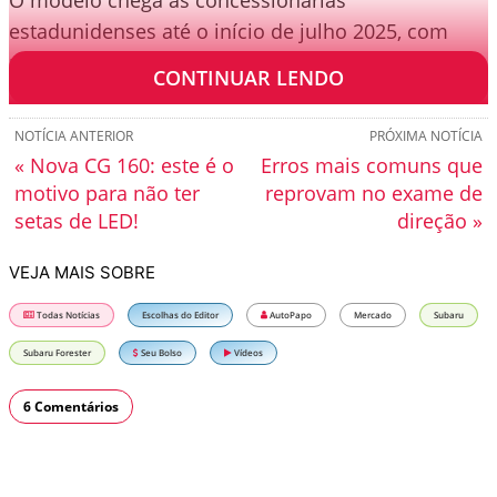
O modelo chega às concessionárias
estadunidenses até o início de julho 2025, com
preço inicial sugerido de US$ 34.995 (R$ 202 mil).
CONTINUAR LENDO
NOTÍCIA ANTERIOR
PRÓXIMA NOTÍCIA
« Nova CG 160: este é o
Erros mais comuns que
motivo para não ter
reprovam no exame de
setas de LED!
direção »
VEJA MAIS SOBRE
Todas Notícias
Escolhas do Editor
AutoPapo
Mercado
Subaru
Subaru Forester
Seu Bolso
Vídeos
6 Comentários