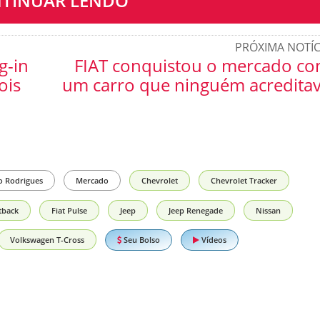
TINUAR LENDO
PRÓXIMA NOTÍC
g-in
FIAT conquistou o mercado c
ois
um carro que ninguém acredita
o Rodrigues
Mercado
Chevrolet
Chevrolet Tracker
stback
Fiat Pulse
Jeep
Jeep Renegade
Nissan
Seu Bolso
Vídeos
Volkswagen T-Cross