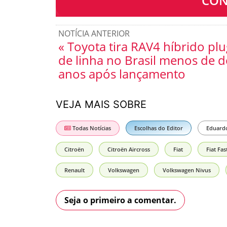
CON
NOTÍCIA ANTERIOR
« Toyota tira RAV4 híbrido plu
de linha no Brasil menos de d
anos após lançamento
VEJA MAIS SOBRE
Todas Notícias
Escolhas do Editor
Eduard
Citroën
Citroën Aircross
Fiat
Fiat Fa
Renault
Volkswagen
Volkswagen Nivus
Seja o primeiro a comentar.