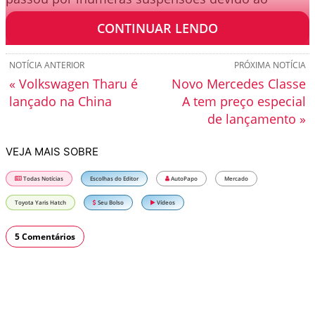
excesso de demanda.
CONTINUAR LENDO
NOTÍCIA ANTERIOR
PRÓXIMA NOTÍCIA
« Volkswagen Tharu é
Novo Mercedes Classe
lançado na China
A tem preço especial
de lançamento »
VEJA MAIS SOBRE
Todas Notícias
Escolhas do Editor
AutoPapo
Mercado
Toyota Yaris Hatch
Seu Bolso
Vídeos
5 Comentários