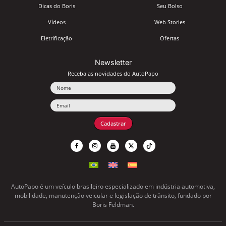
Dicas do Boris
Seu Bolso
Vídeos
Web Stories
Eletrificação
Ofertas
Newsletter
Receba as novidades do AutoPapo
Nome
Email
Cadastrar
AutoPapo é um veículo brasileiro especializado em indústria automotiva,
mobilidade, manutenção veicular e legislação de trânsito, fundado por
Boris Feldman.