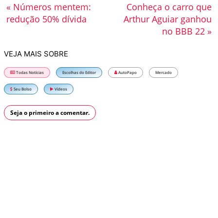
« Números mentem:
Conheça o carro que
redução 50% dívida
Arthur Aguiar ganhou
no BBB 22 »
VEJA MAIS SOBRE
Todas Notícias
Escolhas do Editor
AutoPapo
Mercado
Seu Bolso
Vídeos
Seja o primeiro a comentar.