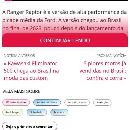
A Ranger Raptor é a versão de alta performance da
picape média da Ford. A versão chegou ao Brasil
no final de 2023, pouco depois do lançamento da
atual geração da caminhonete norte-americana.
CONTINUAR LENDO
NOTÍCIA ANTERIOR
PRÓXIMA NOTÍCIA
« Kawasaki Eliminator
5 piores motos já
500 chega ao Brasil na
vendidas no Brasil:
moda das custom
confira e corra »
VEJA MAIS SOBRE
Todas Notícias
Escolhas do Editor
Marcelo Jabulas
Avaliação
Ford Ranger
Seu Bolso
Vídeos
Seja o primeiro a comentar.