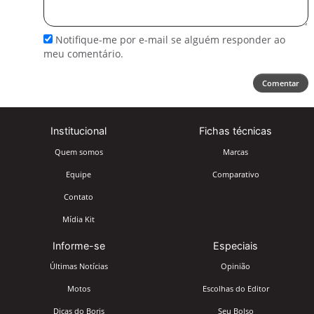
seu
comentário
Notifique-me por e-mail se alguém responder ao
meu comentário.
Comentar
Institucional
Fichas técnicas
Quem somos
Marcas
Equipe
Comparativo
Contato
Mídia Kit
Informe-se
Especiais
Últimas Notícias
Opinião
Motos
Escolhas do Editor
Dicas do Boris
Seu Bolso