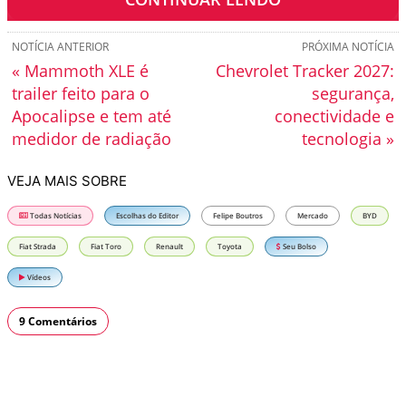
NOTÍCIA ANTERIOR
PRÓXIMA NOTÍCIA
« Mammoth XLE é
Chevrolet Tracker 2027:
trailer feito para o
segurança,
Apocalipse e tem até
conectividade e
medidor de radiação
tecnologia »
VEJA MAIS SOBRE
Todas Notícias
Escolhas do Editor
Felipe Boutros
Mercado
BYD
Fiat Strada
Fiat Toro
Renault
Toyota
Seu Bolso
Vídeos
9 Comentários