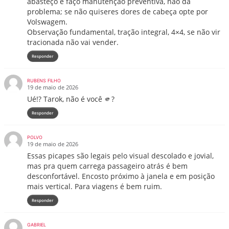
abasteço e faço manutenção preventiva, não dá
problema; se não quiseres dores de cabeça opte por
Volswagem.
Observação fundamental, tração integral, 4×4, se não vir
tracionada não vai vender.
Responder
RUBENS FILHO
19 de maio de 2026
Ué!? Tarok, não é você 🫵?
Responder
POLVO
19 de maio de 2026
Essas picapes são legais pelo visual descolado e jovial,
mas pra quem carrega passageiro atrás é bem
desconfortável. Encosto próximo à janela e em posição
mais vertical. Para viagens é bem ruim.
Responder
GABRIEL