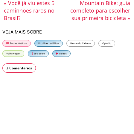
« Você já viu estes 5
Mountain Bike: guia
caminhões raros no
completo para escolher
Brasil?
sua primeira bicicleta »
VEJA MAIS SOBRE
Todas Notícias
Escolhas do Editor
Fernando Calmon
Opinião
Volkswagen
Seu Bolso
Vídeos
3 Comentários