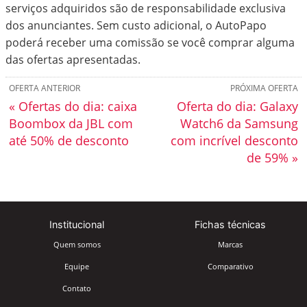
serviços adquiridos são de responsabilidade exclusiva
dos anunciantes. Sem custo adicional, o AutoPapo
poderá receber uma comissão se você comprar alguma
das ofertas apresentadas.
OFERTA ANTERIOR
PRÓXIMA OFERTA
« Ofertas do dia: caixa
Oferta do dia: Galaxy
Boombox da JBL com
Watch6 da Samsung
até 50% de desconto
com incrível desconto
de 59% »
Institucional
Fichas técnicas
Quem somos
Marcas
Equipe
Comparativo
Contato