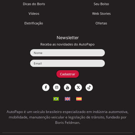
Dicas do Boris
Seu Bolso
Vídeos
Web Stories
Eletrificação
Ofertas
Newsletter
Receba as novidades do AutoPapo
Nome
Email
Cadastrar
AutoPapo é um veículo brasileiro especializado em indústria automotiva,
mobilidade, manutenção veicular e legislação de trânsito, fundado por
Boris Feldman.