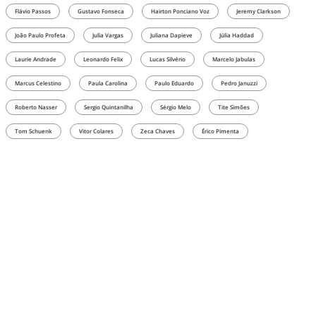
Flávio Passos
Gustavo Fonseca
Hairton Ponciano Voz
Jeremy Clarkson
João Paulo Profeta
Julia Vargas
Juliana Dapieve
Júlia Haddad
Laurie Andrade
Leonardo Felix
Lucas Silvério
Marcelo Jabulas
Marcus Celestino
Paula Carolina
Paulo Eduardo
Pedro Januzzi
Roberto Nasser
Sergio Quintanilha
Sérgio Melo
Tite Simões
Tom Schuenk
Vitor Colares
Zeca Chaves
Érico Pimenta