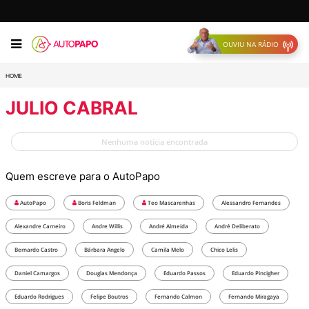
OUVIU NA RÁDIO
HOME
JULIO CABRAL
Nenhuma notícia encontrada
Quem escreve para o AutoPapo
AutoPapo
Boris Feldman
Teo Mascarenhas
Alessandro Fernandes
Alexandre Carneiro
Andre Willis
André Almeida
André Deliberato
Bernardo Castro
Bárbara Angelo
Camila Melo
Chico Lelis
Daniel Camargos
Douglas Mendonça
Eduardo Passos
Eduardo Pincigher
Eduardo Rodrigues
Felipe Boutros
Fernando Calmon
Fernando Miragaya