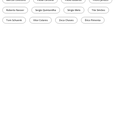
Roberto Nasser
Sergio Quintanilha
Sérgio Melo
Tite Simões
Tom Schuenk
Vitor Colares
Zeca Chaves
Érico Pimenta