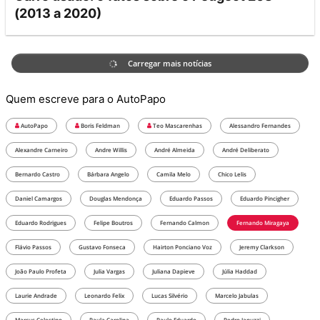
(2013 a 2020)
Carregar mais notícias
Quem escreve para o AutoPapo
AutoPapo
Boris Feldman
Teo Mascarenhas
Alessandro Fernandes
Alexandre Carneiro
Andre Willis
André Almeida
André Deliberato
Bernardo Castro
Bárbara Angelo
Camila Melo
Chico Lelis
Daniel Camargos
Douglas Mendonça
Eduardo Passos
Eduardo Pincigher
Eduardo Rodrigues
Felipe Boutros
Fernando Calmon
Fernando Miragaya
Flávio Passos
Gustavo Fonseca
Hairton Ponciano Voz
Jeremy Clarkson
João Paulo Profeta
Julia Vargas
Juliana Dapieve
Júlia Haddad
Laurie Andrade
Leonardo Felix
Lucas Silvério
Marcelo Jabulas
Marcus Celestino
Paula Carolina
Paulo Eduardo
Pedro Januzzi