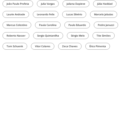
João Paulo Profeta
Julia Vargas
Juliana Dapieve
Júlia Haddad
Laurie Andrade
Leonardo Felix
Lucas Silvério
Marcelo Jabulas
Marcus Celestino
Paula Carolina
Paulo Eduardo
Pedro Januzzi
Roberto Nasser
Sergio Quintanilha
Sérgio Melo
Tite Simões
Tom Schuenk
Vitor Colares
Zeca Chaves
Érico Pimenta