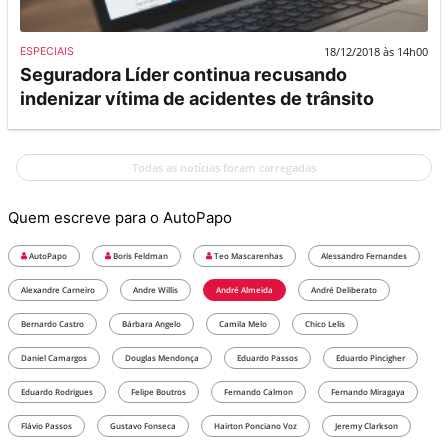
18/12/2018 às 14h00
ESPECIAIS
Seguradora Líder continua recusando
indenizar vítima de acidentes de trânsito
Todas as notícias foram carregadas
Quem escreve para o AutoPapo
AutoPapo
Boris Feldman
Teo Mascarenhas
Alessandro Fernandes
Alexandre Carneiro
Andre Willis
André Almeida
André Deliberato
Bernardo Castro
Bárbara Angelo
Camila Melo
Chico Lelis
Daniel Camargos
Douglas Mendonça
Eduardo Passos
Eduardo Pincigher
Eduardo Rodrigues
Felipe Boutros
Fernando Calmon
Fernando Miragaya
Flávio Passos
Gustavo Fonseca
Hairton Ponciano Voz
Jeremy Clarkson