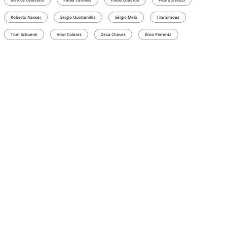
Roberto Nasser
Sergio Quintanilha
Sérgio Melo
Tite Simões
Tom Schuenk
Vitor Colares
Zeca Chaves
Érico Pimenta