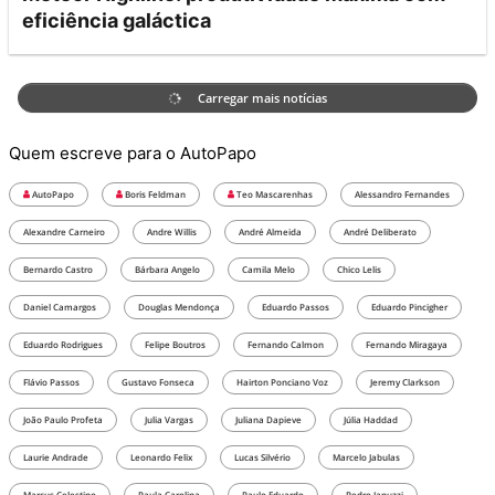
eficiência galáctica
Carregar mais notícias
Quem escreve para o AutoPapo
AutoPapo
Boris Feldman
Teo Mascarenhas
Alessandro Fernandes
Alexandre Carneiro
Andre Willis
André Almeida
André Deliberato
Bernardo Castro
Bárbara Angelo
Camila Melo
Chico Lelis
Daniel Camargos
Douglas Mendonça
Eduardo Passos
Eduardo Pincigher
Eduardo Rodrigues
Felipe Boutros
Fernando Calmon
Fernando Miragaya
Flávio Passos
Gustavo Fonseca
Hairton Ponciano Voz
Jeremy Clarkson
João Paulo Profeta
Julia Vargas
Juliana Dapieve
Júlia Haddad
Laurie Andrade
Leonardo Felix
Lucas Silvério
Marcelo Jabulas
Marcus Celestino
Paula Carolina
Paulo Eduardo
Pedro Januzzi