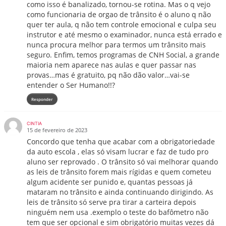
como isso é banalizado, tornou-se rotina. Mas o q vejo
como funcionaria de orgao de trânsito é o aluno q não
quer ter aula, q não tem controle emocional e culpa seu
instrutor e até mesmo o examinador, nunca está errado e
nunca procura melhor para termos um trânsito mais
seguro. Enfim, temos programas de CNH Social, a grande
maioria nem aparece nas aulas e quer passar nas
provas…mas é gratuito, pq não dão valor…vai-se
entender o Ser Humano!!?
Responder
CINTIA
15 de fevereiro de 2023
Concordo que tenha que acabar com a obrigatoriedade
da auto escola , elas só visam lucrar e faz de tudo pro
aluno ser reprovado . O trânsito só vai melhorar quando
as leis de trânsito forem mais rígidas e quem cometeu
algum acidente ser punido e, quantas pessoas já
mataram no trânsito e ainda continuando dirigindo. As
leis de trânsito só serve pra tirar a carteira depois
ninguém nem usa .exemplo o teste do bafômetro não
tem que ser opcional e sim obrigatório muitas vezes dá