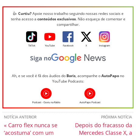
👍
Curtiu?
Apoie nosso trabalho seguindo nossas redes sociais e
tenha acesso a
conteúdos exclusivos
. Não esqueça de comentar e
compartilhar.
TikTok
YouTube
Facebook
X
Instagram
Siga no
Ah, e se você é fã dos áudios do
Boris
, acompanhe o
AutoPapo
no
YouTube Podcasts:
Podcast - Ouviu na Rádio
AutoPapo Podcast
NOTÍCIA ANTERIOR
PRÓXIMA NOTÍCIA
« Carro flex nunca se
Depois do fracasso da
‘acostuma’ com um
Mercedes Classe X, a