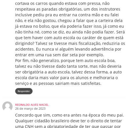
cortava os carros quando estava com pressa, não
respeitava as paradas obrigatórias, um dos instrutores
inclusive pediu pra eu entrar na contra mão e eu falei
não, e ela não gostou, chegou a falar que a carteira dela
já estava no bolso, que ela poderia fazer isso, já como eu
não tinha né, como se diz, eu ainda não podia fazer. Será
que tem haver com auto escola ou caráter de quem está
dirigindo? Talvez se tivesse mais fiscalização, reduziria os
acidentes. Eu nunca vi alguém levando advertência por
entrar em uma rua sem dar seta por exemplo.
Por fim, não generalizo, porque tem auto escola boa,
talvez eu não tivesse dado tanta sorte, mas não deveria
ser obrigatória a auto escola, talvez dessa forma, a auto
escola daria mais valor para os alunos e melhoraria o
serviço e as pessoas sairiam mais satisfeitas.
Responder
REGINALDO ALVES MACIEL
26 de março de 2023
Concordo que sim, como era antes na época do meu pai.
Qualquer cidadão brasileiro deve ter o direito de tentar
uma CNH sem a obrigatoriedade de ter que passar por