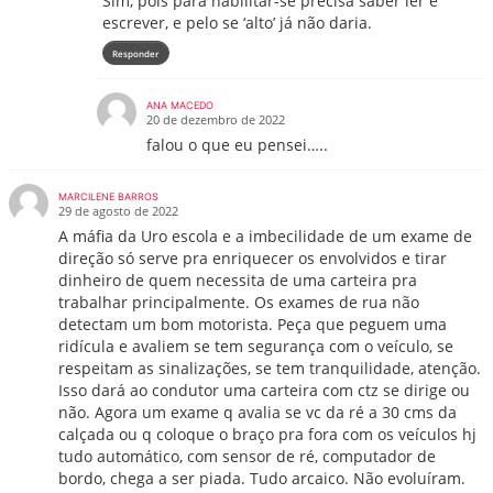
Sim, pois para habilitar-se precisa saber ler e
escrever, e pelo se ‘alto’ já não daria.
Responder
ANA MACEDO
20 de dezembro de 2022
falou o que eu pensei…..
MARCILENE BARROS
29 de agosto de 2022
A máfia da Uro escola e a imbecilidade de um exame de
direção só serve pra enriquecer os envolvidos e tirar
dinheiro de quem necessita de uma carteira pra
trabalhar principalmente. Os exames de rua não
detectam um bom motorista. Peça que peguem uma
ridícula e avaliem se tem segurança com o veículo, se
respeitam as sinalizações, se tem tranquilidade, atenção.
Isso dará ao condutor uma carteira com ctz se dirige ou
não. Agora um exame q avalia se vc da ré a 30 cms da
calçada ou q coloque o braço pra fora com os veículos hj
tudo automático, com sensor de ré, computador de
bordo, chega a ser piada. Tudo arcaico. Não evoluíram.