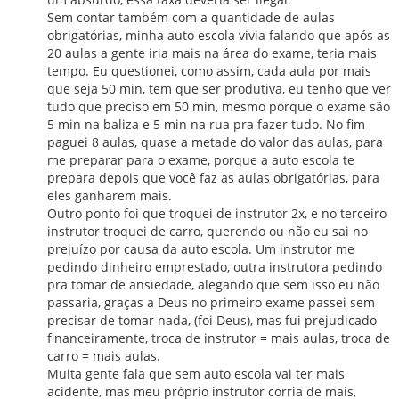
Sem contar também com a quantidade de aulas
obrigatórias, minha auto escola vivia falando que após as
20 aulas a gente iria mais na área do exame, teria mais
tempo. Eu questionei, como assim, cada aula por mais
que seja 50 min, tem que ser produtiva, eu tenho que ver
tudo que preciso em 50 min, mesmo porque o exame são
5 min na baliza e 5 min na rua pra fazer tudo. No fim
paguei 8 aulas, quase a metade do valor das aulas, para
me preparar para o exame, porque a auto escola te
prepara depois que você faz as aulas obrigatórias, para
eles ganharem mais.
Outro ponto foi que troquei de instrutor 2x, e no terceiro
instrutor troquei de carro, querendo ou não eu sai no
prejuízo por causa da auto escola. Um instrutor me
pedindo dinheiro emprestado, outra instrutora pedindo
pra tomar de ansiedade, alegando que sem isso eu não
passaria, graças a Deus no primeiro exame passei sem
precisar de tomar nada, (foi Deus), mas fui prejudicado
financeiramente, troca de instrutor = mais aulas, troca de
carro = mais aulas.
Muita gente fala que sem auto escola vai ter mais
acidente, mas meu próprio instrutor corria de mais,