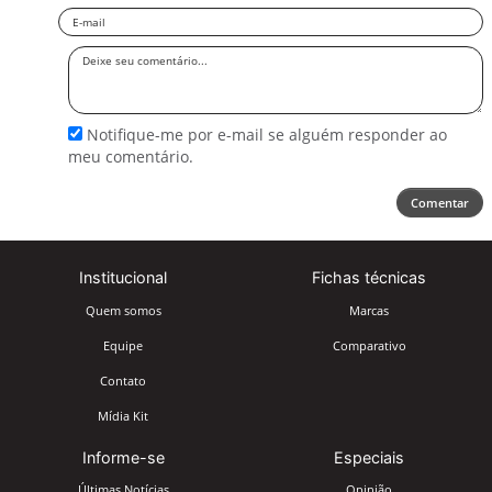
Email
Deixe
seu
comentário
Notifique-me por e-mail se alguém responder ao
meu comentário.
Comentar
Institucional
Fichas técnicas
Quem somos
Marcas
Equipe
Comparativo
Contato
Mídia Kit
Informe-se
Especiais
Últimas Notícias
Opinião