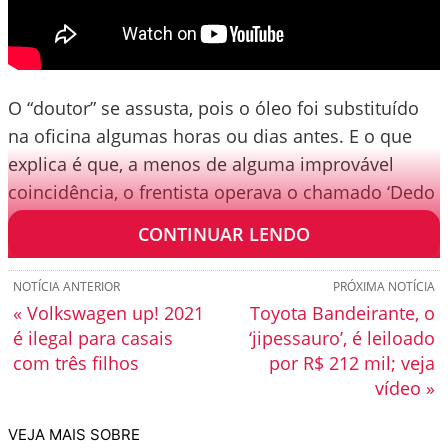
O “doutor” se assusta, pois o óleo foi substituído
na oficina algumas horas ou dias antes. E o que
explica é que, a menos de alguma improvável
coincidência, o frentista operava o chamado ‘Dedo
de Ouro’.
CONTINUAR LENDO
NOTÍCIA ANTERIOR
PRÓXIMA NOTÍCIA
« Volkswagen up! 2021
Toyota Bandeirante, o
é ilegal para casais
‘jipessauro’, é leiloado
com três filhos
por R$ 212 mil; veja
vídeo »
VEJA MAIS SOBRE