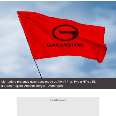
Montadora pretende trazer seus modelos Aion Y Plus, Hyper HT e o ES.
(Fotomontagem: Amanda Borges | AutoPapo)