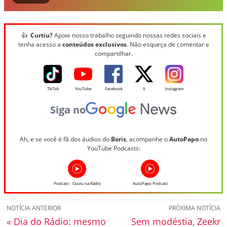
👍
Curtiu?
Apoie nosso trabalho seguindo nossas redes sociais e
tenha acesso a
conteúdos exclusivos
. Não esqueça de comentar e
compartilhar.
TikTok
YouTube
Facebook
X
Instagram
Siga no
Ah, e se você é fã dos áudios do
Boris
, acompanhe o
AutoPapo
no
YouTube Podcasts:
Podcast - Ouviu na Rádio
AutoPapo Podcast
NOTÍCIA ANTERIOR
PRÓXIMA NOTÍCIA
« Dia do Rádio: mesmo
Sem modéstia, Zeekr