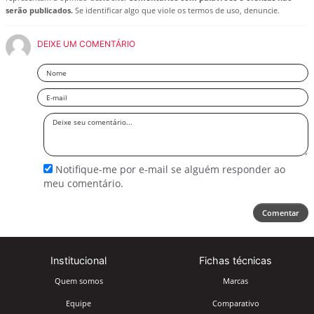
serão publicados.
Se identificar algo que viole os termos de uso, denuncie.
DEIXE UM COMENTÁRIO
Nome
Email
Deixe
seu
comentário
Notifique-me por e-mail se alguém responder ao
meu comentário.
Comentar
Institucional
Fichas técnicas
Quem somos
Marcas
Equipe
Comparativo