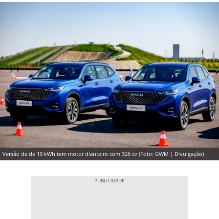
Versão de de 19 kWh tem motor dianteiro com 326 cv (Foto: GWM | Divulgação)