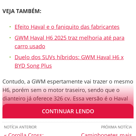
VEJA TAMBÉM:
Efeito Haval e o faniquito das fabricantes
GWM Haval H6 2025 traz melhoria até para
carro usado
Duelo dos SUVs híbridos: GWM Haval H6 x
BYD Song Plus
Contudo, a GWM espertamente vai trazer o mesmo
H6, porém sem o motor traseiro, sendo que o
dianteiro já oferece 326 cv. Essa versão é o Haval
H6 de 19 kWh.
CONTINUAR LENDO
NOTÍCIA ANTERIOR
PRÓXIMA NOTÍCIA
« Corolla Cross:
Caminhonetes mais