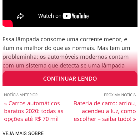
Essa lâmpada consome uma corrente menor, e
ilumina melhor do que as normais. Mas tem um
probleminha: os automóveis modernos contam
com um sistema que detecta se uma lâmpada
queimou.
CONTINUAR LENDO
NOTÍCIA ANTERIOR
PRÓXIMA NOTÍCIA
« Carros automáticos
Bateria de carro: arriou,
baratos 2020: todas as
acendeu a luz, como
opções até R$ 70 mil
escolher – saiba tudo! »
VEJA MAIS SOBRE