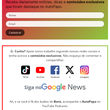
Receba diariamente notícias, dicas e
conteúdos exclusivos
que foram destaque no AutoPapo.
Nome
Email
Cadastrar
👍
Curtiu?
Apoie nosso trabalho seguindo nossas redes sociais e
tenha acesso a
conteúdos exclusivos
. Não esqueça de comentar e
compartilhar.
TikTok
YouTube
Facebook
X
Instagram
Siga no
Ah, e se você é fã dos áudios do
Boris
, acompanhe o
AutoPapo
no
YouTube Podcasts: