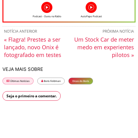
Podcast - Ouviu na Rádio
AutoPapo Podcast
NOTÍCIA ANTERIOR
PRÓXIMA NOTÍCIA
« Flagra! Prestes a ser
Um Stock Car de meter
lançado, novo Onix é
medo em experientes
fotografado em testes
pilotos »
VEJA MAIS SOBRE
Últimas Notícias
Boris Feldman
Dicas do Boris
Seja o primeiro a comentar.