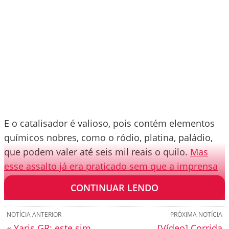
E o catalisador é valioso, pois contém elementos
químicos nobres, como o ródio, platina, paládio,
que podem valer até seis mil reais o quilo.
Mas
esse assalto já era praticado sem que a imprensa
noticiasse…
CONTINUAR LENDO
NOTÍCIA ANTERIOR
PRÓXIMA NOTÍCIA
« Yaris GR: este sim,
[Vídeo] Corrida