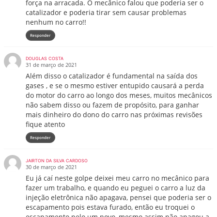
força na arracada. O mecânico falou que poderia ser o
catalizador e poderia tirar sem causar problemas
nenhum no carro!!
Responder
DOUGLAS COSTA
31 de março de 2021
Além disso o catalizador é fundamental na saída dos
gases , e se o mesmo estiver entupido causará a perda
do motor do carro ao longo dos meses, muitos mecânicos
não sabem disso ou fazem de propósito, para ganhar
mais dinheiro do dono do carro nas próximas revisões
fique atento
Responder
JAIRTON DA SILVA CARDOSO
30 de março de 2021
Eu já caí neste golpe deixei meu carro no mecânico para
fazer um trabalho, e quando eu peguei o carro a luz da
injeção eletrônica não apagava, pensei que poderia ser o
escapamento pois estava furado, então eu troquei o
escapamento pelo um novo, mesmo assim não apagou a