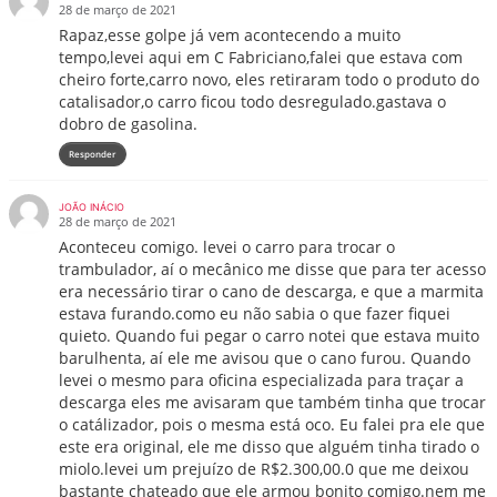
28 de março de 2021
Rapaz,esse golpe já vem acontecendo a muito
tempo,levei aqui em C Fabriciano,falei que estava com
cheiro forte,carro novo, eles retiraram todo o produto do
catalisador,o carro ficou todo desregulado.gastava o
dobro de gasolina.
Responder
JOÃO INÁCIO
28 de março de 2021
Aconteceu comigo. levei o carro para trocar o
trambulador, aí o mecânico me disse que para ter acesso
era necessário tirar o cano de descarga, e que a marmita
estava furando.como eu não sabia o que fazer fiquei
quieto. Quando fui pegar o carro notei que estava muito
barulhenta, aí ele me avisou que o cano furou. Quando
levei o mesmo para oficina especializada para traçar a
descarga eles me avisaram que também tinha que trocar
o catálizador, pois o mesma está oco. Eu falei pra ele que
este era original, ele me disso que alguém tinha tirado o
miolo.levei um prejuízo de R$2.300,00.0 que me deixou
bastante chateado que ele armou bonito comigo.nem me