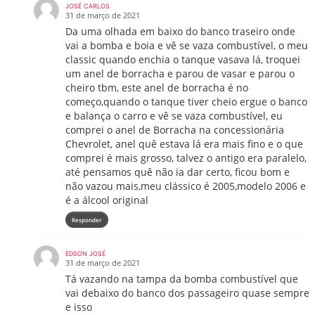
JOSÉ CARLOS
31 de março de 2021
Da uma olhada em baixo do banco traseiro onde
vai a bomba e boia e vê se vaza combustível, o meu
classic quando enchia o tanque vasava lá, troquei
um anel de borracha e parou de vasar e parou o
cheiro tbm, este anel de borracha é no
começo,quando o tanque tiver cheio ergue o banco
e balança o carro e vê se vaza combustível, eu
comprei o anel de Borracha na concessionária
Chevrolet, anel quê estava lá era mais fino e o que
comprei é mais grosso, talvez o antigo era paralelo,
até pensamos quê não ia dar certo, ficou bom e
não vazou mais,meu clássico é 2005,modelo 2006 e
é a álcool original
Responder
EDSON JOSÉ
31 de março de 2021
Tá vazando na tampa da bomba combustível que
vai debaixo do banco dos passageiro quase sempre
e isso