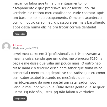
mecânico falou que tinha um entupimento no
escapamento e que precisava ser desobstruido. Na
verdade, ele retirou meu catalisador. Pude contatar, após
um barulho no meu escapamento. O mesmo aconteceu
com um outro carro meu, q passou a ser mais barulhento
após deixa numa oficina pra trocar correia dentada!
Responder
JULIANA
29 de março de 2021
Levei meu carro em 3 “profissional”, os três disseram a
mesma coisa, sendo que um deles me ofereceu $250 na
peça e me disse que valia um pouco mais. O outro não
disse nada e o terceiro disse nem saber que tinha valor
comercial ( mentira, pq depois se contradisse). E eu como
sem saber acabei trocando no mecânico do meu
marido,resumo da ópera gastei um catalisador novo
vendi o meu por $250 pila. Ódio dessa gente que só quer
lucrar. Pq não são justos, pq não falam a verdade!!
Responder