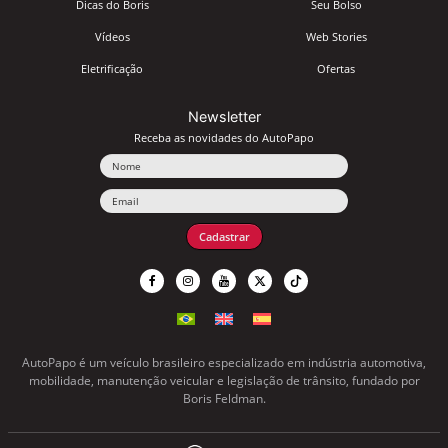
Dicas do Boris
Seu Bolso
Vídeos
Web Stories
Eletrificação
Ofertas
Newsletter
Receba as novidades do AutoPapo
Nome
Email
Cadastrar
AutoPapo é um veículo brasileiro especializado em indústria automotiva,
mobilidade, manutenção veicular e legislação de trânsito, fundado por
Boris Feldman.