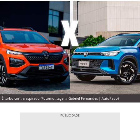
É turbo contra aspirado (Fotomontagem: Gabriel Fernandes | AutoPapo)