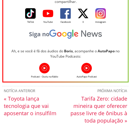
compartilhar.
TikTok
YouTube
Facebook
X
Instagram
Siga no
Ah, e se você é fã dos áudios do
Boris
, acompanhe o
AutoPapo
no
YouTube Podcasts:
Podcast - Ouviu na Rádio
AutoPapo Podcast
NOTÍCIA ANTERIOR
PRÓXIMA NOTÍCIA
« Toyota lança
Tarifa Zero: cidade
tecnologia que vai
mineira quer oferecer
aposentar o insulfilm
passe livre de ônibus à
toda população »