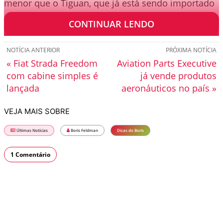
menor que o Tiguan, que já está sendo importado
do México.
CONTINUAR LENDO
NOTÍCIA ANTERIOR
PRÓXIMA NOTÍCIA
« Fiat Strada Freedom
Aviation Parts Executive
com cabine simples é
já vende produtos
lançada
aeronáuticos no país »
VEJA MAIS SOBRE
Últimas Notícias
Boris Feldman
Dicas do Boris
1 Comentário