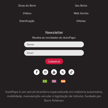
Dicas do Boris
Seu Bolso
Vídeos
Web Stories
Eletrificação
Ofertas
Newsletter
Receba as novidades do AutoPapo
Nome
Email
Cadastrar
AutoPapo é um veículo brasileiro especializado em indústria automotiva,
mobilidade, manutenção veicular e legislação de trânsito, fundado por
Boris Feldman.