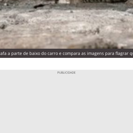
rafa a parte de baixo do carro e compara as imagens para flagrar qu