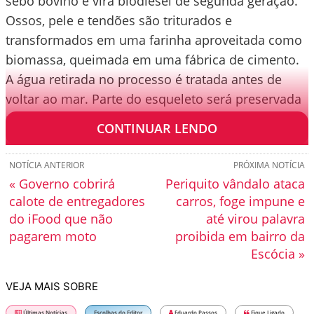
sebo bovino e vira biodiesel de segunda geração.
Ossos, pele e tendões são triturados e
transformados em uma farinha aproveitada como
biomassa, queimada em uma fábrica de cimento.
A água retirada no processo é tratada antes de
voltar ao mar. Parte do esqueleto será preservada
no Museu de História Natural de Copenhague.
CONTINUAR LENDO
NOTÍCIA ANTERIOR
PRÓXIMA NOTÍCIA
« Governo cobrirá
Periquito vândalo ataca
calote de entregadores
carros, foge impune e
do iFood que não
até virou palavra
pagarem moto
proibida em bairro da
Escócia »
VEJA MAIS SOBRE
Últimas Notícias
Escolhas do Editor
Eduardo Passos
Fique Ligado