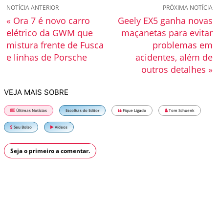
NOTÍCIA ANTERIOR
PRÓXIMA NOTÍCIA
« Ora 7 é novo carro
Geely EX5 ganha novas
elétrico da GWM que
maçanetas para evitar
mistura frente de Fusca
problemas em
e linhas de Porsche
acidentes, além de
outros detalhes »
VEJA MAIS SOBRE
Últimas Notícias
Escolhas do Editor
Fique Ligado
Tom Schuenk
Seu Bolso
Vídeos
Seja o primeiro a comentar.