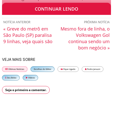
no impacto entre os dois veículos.
CONTINUAR LENDO
NOTÍCIA ANTERIOR
PRÓXIMA NOTÍCIA
« Greve do metrô em
Mesmo fora de linha, o
São Paulo (SP) paralisa
Volkswagen Gol
9 linhas, veja quais são
continua sendo um
bom negócio »
VEJA MAIS SOBRE
Últimas Notícias
Escolhas do Editor
Fique Ligado
Pedro Januzzi
Seu Bolso
Vídeos
Seja o primeiro a comentar.