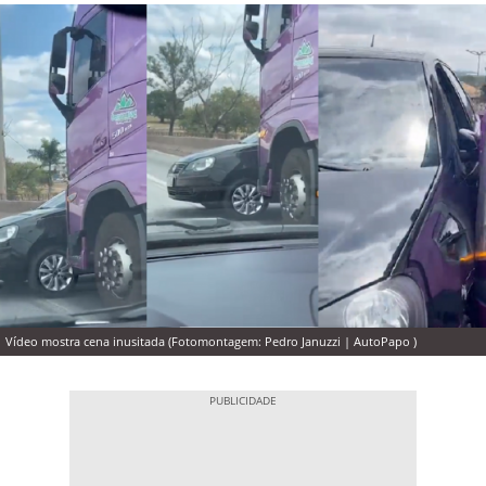
Vídeo mostra cena inusitada (Fotomontagem: Pedro Januzzi | AutoPapo )