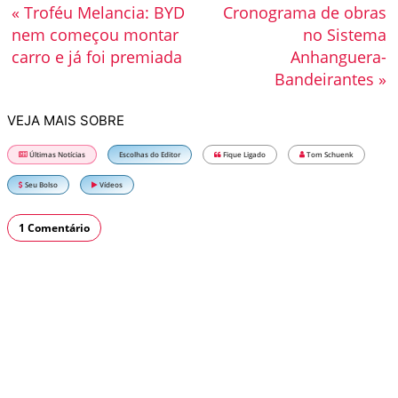
« Troféu Melancia: BYD
Cronograma de obras
nem começou montar
no Sistema
carro e já foi premiada
Anhanguera-
Bandeirantes »
VEJA MAIS SOBRE
Últimas Notícias
Escolhas do Editor
Fique Ligado
Tom Schuenk
Seu Bolso
Vídeos
1 Comentário