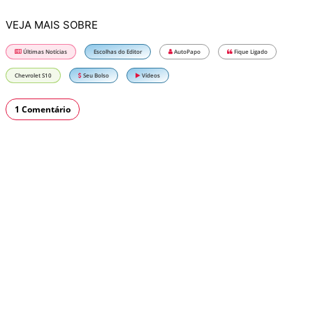
VEJA MAIS SOBRE
Últimas Notícias
Escolhas do Editor
AutoPapo
Fique Ligado
Chevrolet S10
Seu Bolso
Vídeos
1 Comentário