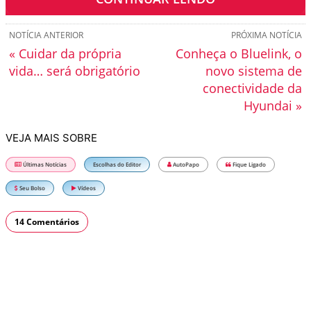
NOTÍCIA ANTERIOR
PRÓXIMA NOTÍCIA
« Cuidar da própria
Conheça o Bluelink, o
vida… será obrigatório
novo sistema de
conectividade da
Hyundai »
VEJA MAIS SOBRE
Últimas Notícias
Escolhas do Editor
AutoPapo
Fique Ligado
Seu Bolso
Vídeos
14 Comentários