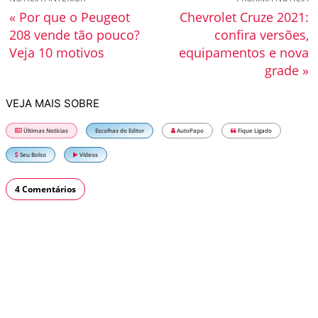
« Por que o Peugeot
Chevrolet Cruze 2021:
208 vende tão pouco?
confira versões,
Veja 10 motivos
equipamentos e nova
grade »
VEJA MAIS SOBRE
Últimas Notícias
Escolhas do Editor
AutoPapo
Fique Ligado
Seu Bolso
Vídeos
4 Comentários