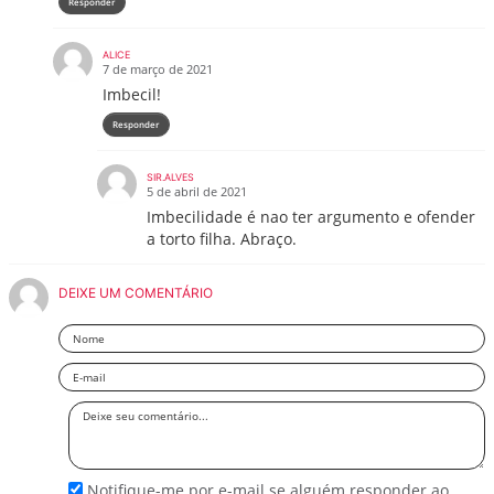
Responder
ALICE
7 de março de 2021
Imbecil!
Responder
SIR.ALVES
5 de abril de 2021
Imbecilidade é nao ter argumento e ofender
a torto filha. Abraço.
DEIXE UM COMENTÁRIO
Nome
Email
Deixe
seu
comentário
Notifique-me por e-mail se alguém responder ao