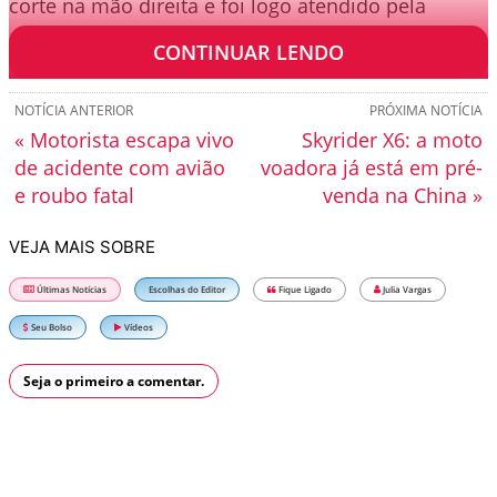
corte na mão direita e foi logo atendido pela
ambulância da Concessionária EPR Via Mineira.
CONTINUAR LENDO
NOTÍCIA ANTERIOR
PRÓXIMA NOTÍCIA
« Motorista escapa vivo
Skyrider X6: a moto
de acidente com avião
voadora já está em pré-
e roubo fatal
venda na China »
VEJA MAIS SOBRE
Últimas Notícias
Escolhas do Editor
Fique Ligado
Julia Vargas
Seu Bolso
Vídeos
Seja o primeiro a comentar.