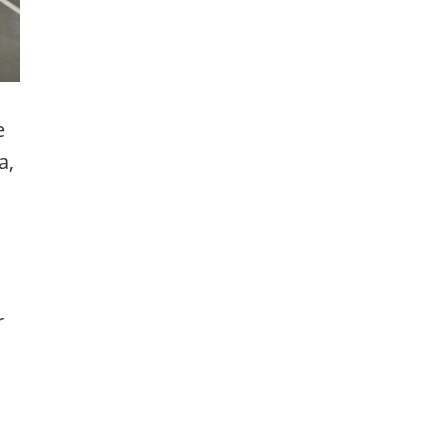
e
a,
r