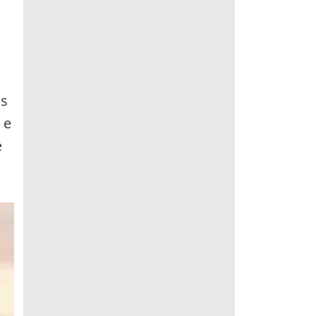
as
 e
e