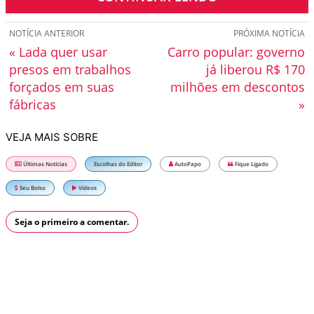
NOTÍCIA ANTERIOR
PRÓXIMA NOTÍCIA
« Lada quer usar
Carro popular: governo
presos em trabalhos
já liberou R$ 170
forçados em suas
milhões em descontos
fábricas
»
VEJA MAIS SOBRE
Últimas Notícias
Escolhas do Editor
AutoPapo
Fique Ligado
Seu Bolso
Vídeos
Seja o primeiro a comentar.