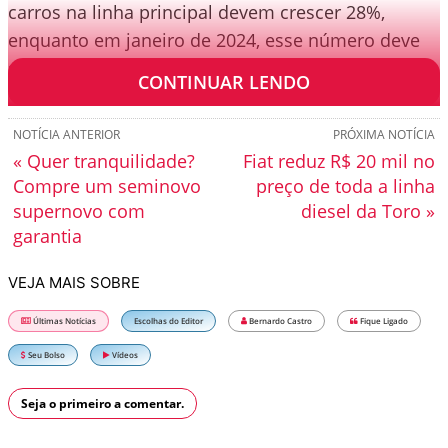
carros na linha principal devem crescer 28%,
enquanto em janeiro de 2024, esse número deve
subir para 40%.
CONTINUAR LENDO
NOTÍCIA ANTERIOR
PRÓXIMA NOTÍCIA
« Quer tranquilidade?
Fiat reduz R$ 20 mil no
Compre um seminovo
preço de toda a linha
supernovo com
diesel da Toro »
garantia
VEJA MAIS SOBRE
Últimas Notícias
Escolhas do Editor
Bernardo Castro
Fique Ligado
Seu Bolso
Vídeos
Seja o primeiro a comentar.