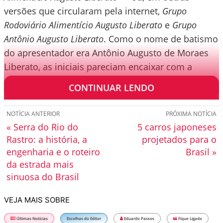
versões que circularam pela internet,
Grupo
Rodoviário Alimentício Augusto Liberato
e
Grupo
Antônio Augusto Liberato
. Como o nome de batismo
do apresentador era Antônio Augusto de Moraes
Liberato, as iniciais pareciam encaixar com a
precisão de uma chave na fechadura.
CONTINUAR LENDO
NOTÍCIA ANTERIOR
PRÓXIMA NOTÍCIA
« Serra do Rio do
5 carros japoneses
Rastro: a história, a
projetados para o
engenharia e o roteiro
Brasil »
da estrada mais
sinuosa do Brasil
VEJA MAIS SOBRE
Últimas Notícias
Escolhas do Editor
Eduardo Passos
Fique Ligado