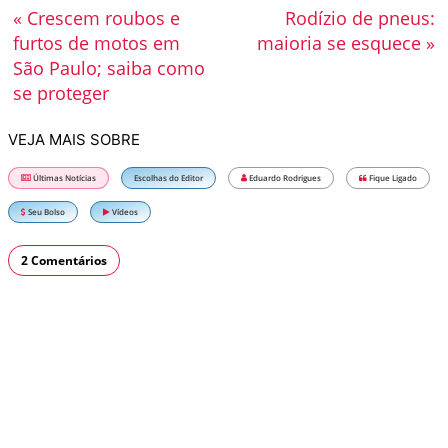
« Crescem roubos e
Rodízio de pneus:
furtos de motos em
maioria se esquece »
São Paulo; saiba como
se proteger
VEJA MAIS SOBRE
Últimas Notícias
Escolhas do Editor
Eduardo Rodrigues
Fique Ligado
Seu Bolso
Vídeos
2 Comentários