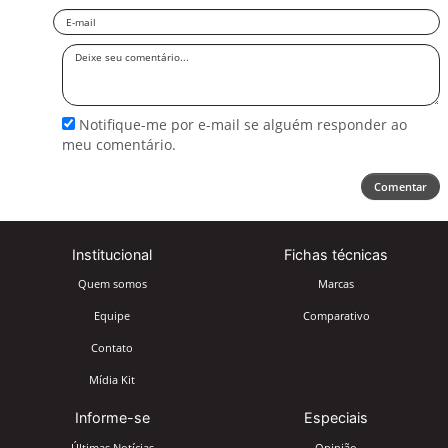
Email
Deixe
seu
comentário
Notifique-me por e-mail se alguém responder ao
meu comentário.
Comentar
Institucional
Fichas técnicas
Quem somos
Marcas
Equipe
Comparativo
Contato
Mídia Kit
Informe-se
Especiais
Últimas Notícias
Opinião