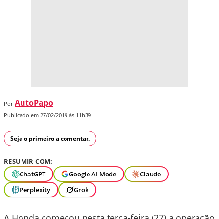
AutoPapo
Por
Publicado em 27/02/2019 às 11h39
Seja o primeiro a comentar.
RESUMIR COM:
ChatGPT
Google AI Mode
Claude
Perplexity
Grok
A Honda começou nesta terça-feira (27) a operação