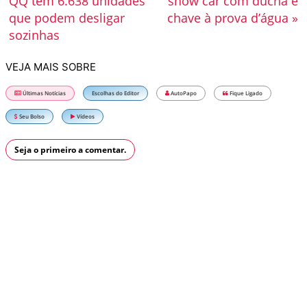
QQ tem 6.638 unidades
show car com ducha e
que podem desligar
chave à prova d’água »
sozinhas
VEJA MAIS SOBRE
Últimas Notícias
Escolhas do Editor
AutoPapo
Fique Ligado
Seu Bolso
Vídeos
Seja o primeiro a comentar.