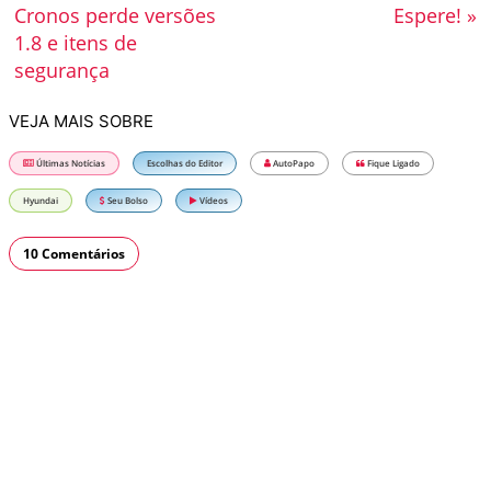
Cronos perde versões
Espere! »
1.8 e itens de
segurança
VEJA MAIS SOBRE
Últimas Notícias
Escolhas do Editor
AutoPapo
Fique Ligado
Hyundai
Seu Bolso
Vídeos
10 Comentários