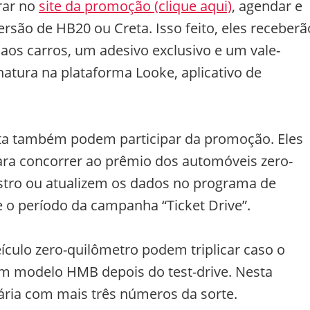
rar no
site da promoção (clique aqui)
, agendar e
ersão de HB20 ou Creta. Isso feito, eles receberã
os carros, um adesivo exclusivo e um vale-
atura na plataforma Looke, aplicativo de
eta também podem participar da promoção. Eles
ara concorrer ao prêmio dos automóveis zero-
stro ou atualizem os dados no programa de
 o período da campanha “Ticket Drive”.
ículo zero-quilômetro podem triplicar caso o
m modelo HMB depois do test-drive. Nesta
nária com mais três números da sorte.