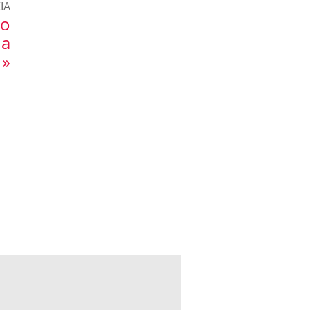
IA
ão
da
 »