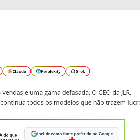
Claude
Perplexity
Grok
s vendas e uma gama defasada. O CEO da JLR,
scontinua todos os modelos que não trazem lucr
Incluir como fonte preferida no Google
A do que
+