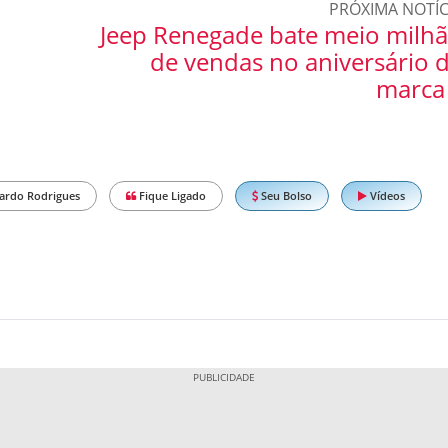
PRÓXIMA NOTÍC
Jeep Renegade bate meio milh
de vendas no aniversário 
marca
ardo Rodrigues
Fique Ligado
Seu Bolso
Vídeos