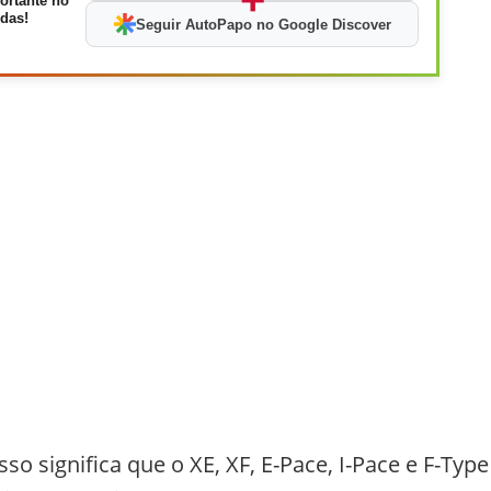
ortante no
das!
Seguir AutoPapo no Google Discover
 isso significa que o XE, XF, E-Pace, I-Pace e F-Type