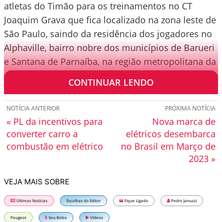
atletas do Timão para os treinamentos no CT
Joaquim Grava que fica localizado na zona leste de
São Paulo, saindo da residência dos jogadores no
Alphaville, bairro nobre dos municípios de Barueri
e Santana de Parnaíba, na região metropolitana da
capital. O trajeto leva, no mínimo, 1 hora.
CONTINUAR LENDO
NOTÍCIA ANTERIOR
PRÓXIMA NOTÍCIA
« PL da incentivos para
Nova marca de
converter carro a
elétricos desembarca
combustão em elétrico
no Brasil em Março de
2023 »
VEJA MAIS SOBRE
Últimas Notícias
Escolhas do Editor
Fique Ligado
Pedro Januzzi
Peugeot
Seu Bolso
Vídeos