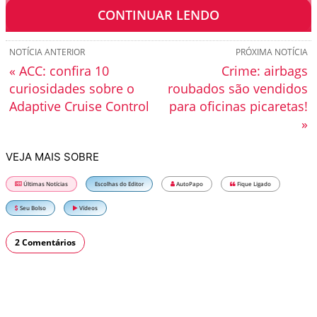
diante, será difícil guiar o esportivo.
CONTINUAR LENDO
NOTÍCIA ANTERIOR
PRÓXIMA NOTÍCIA
« ACC: confira 10
Crime: airbags
curiosidades sobre o
roubados são vendidos
Adaptive Cruise Control
para oficinas picaretas!
»
VEJA MAIS SOBRE
Últimas Notícias
Escolhas do Editor
AutoPapo
Fique Ligado
Seu Bolso
Vídeos
2 Comentários