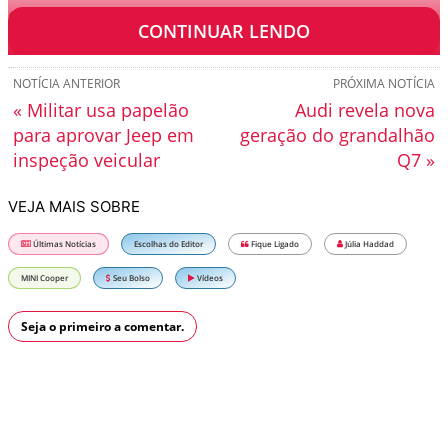
6,1 segundos e velocidade máxima de 250 km/h.
CONTINUAR LENDO
NOTÍCIA ANTERIOR
PRÓXIMA NOTÍCIA
« Militar usa papelão
Audi revela nova
para aprovar Jeep em
geração do grandalhão
inspeção veicular
Q7 »
VEJA MAIS SOBRE
Últimas Notícias
Escolhas do Editor
Fique Ligado
Júlia Haddad
MINI Cooper
Seu Bolso
Vídeos
Seja o primeiro a comentar.