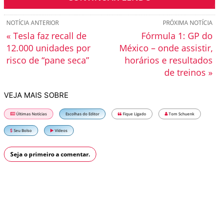
NOTÍCIA ANTERIOR
PRÓXIMA NOTÍCIA
« Tesla faz recall de
Fórmula 1: GP do
12.000 unidades por
México – onde assistir,
risco de “pane seca”
horários e resultados
de treinos »
VEJA MAIS SOBRE
Últimas Notícias
Escolhas do Editor
Fique Ligado
Tom Schuenk
Seu Bolso
Vídeos
Seja o primeiro a comentar.