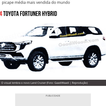
picape média mais vendida do mundo
O visual lembra o novo Land Cruiser (Foto: GaadiWaadi | Reprodução)