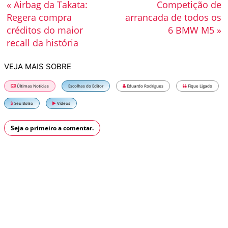
« Airbag da Takata:
Competição de
Regera compra
arrancada de todos os
créditos do maior
6 BMW M5 »
recall da história
VEJA MAIS SOBRE
Últimas Notícias
Escolhas do Editor
Eduardo Rodrigues
Fique Ligado
Seu Bolso
Vídeos
Seja o primeiro a comentar.