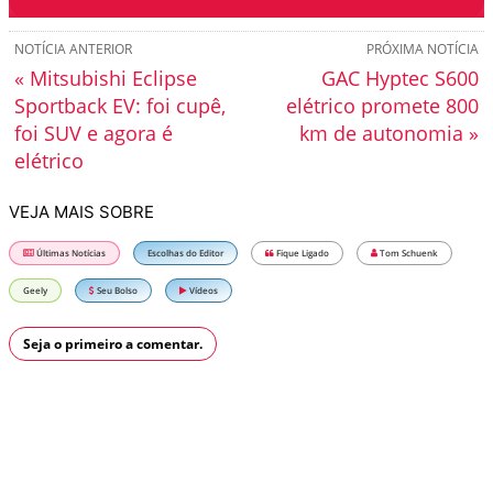
NOTÍCIA ANTERIOR
PRÓXIMA NOTÍCIA
« Mitsubishi Eclipse
GAC Hyptec S600
Sportback EV: foi cupê,
elétrico promete 800
foi SUV e agora é
km de autonomia »
elétrico
VEJA MAIS SOBRE
Últimas Notícias
Escolhas do Editor
Fique Ligado
Tom Schuenk
Geely
Seu Bolso
Vídeos
Seja o primeiro a comentar.